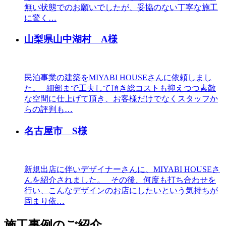
無い状態でのお願いでしたが、妥協のない丁寧な施工
に驚く…
山梨県山中湖村 A様
民泊事業の建築をMIYABI HOUSEさんに依頼しまし
た。 細部まで工夫して頂き総コストも抑えつつ素敵
な空間に仕上げて頂き、お客様だけでなくスタッフか
らの評判も…
名古屋市 S様
新規出店に伴いデザイナーさんに、MIYABI HOUSEさ
んを紹介されました。 その後、何度も打ち合わせを
行い、こんなデザインのお店にしたいという気持ちが
固まり依…
施工事例のご紹介