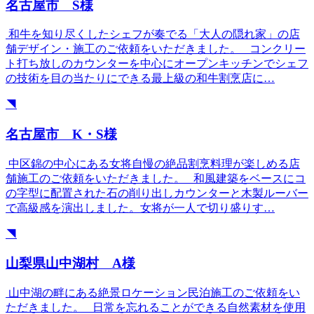
名古屋市 S様
和牛を知り尽くしたシェフが奏でる「大人の隠れ家」の店
舗デザイン・施工のご依頼をいただきました。 コンクリー
ト打ち放しのカウンターを中心にオープンキッチンでシェフ
の技術を目の当たりにできる最上級の和牛割烹店に…
◥
名古屋市 K・S様
中区錦の中心にある女将自慢の絶品割烹料理が楽しめる店
舗施工のご依頼をいただきました。 和風建築をベースにコ
の字型に配置された石の削り出しカウンターと木製ルーバー
で高級感を演出しました。女将が一人で切り盛りす…
◥
山梨県山中湖村 A様
山中湖の畔にある絶景ロケーション民泊施工のご依頼をい
ただきました。 日常を忘れることができる自然素材を使用