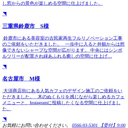
し窓からの景色が楽しめる空間に仕上げました。
◥
三重県鈴鹿市 S様
鈴鹿市にある美容室の古民家再生フルリノベーション工事
のご依頼をいただきました。 一歩中に入ると外観からは想
像できないシャープな空間が広がります。 中央にはシンボ
ルツリーが配置され緑あふれる癒しの空間に仕上げ…
◥
名古屋市 M様
大須商店街にある人気カフェのデザイン施工のご依頼をい
ただきました。 木のぬくもりを感じながら楽しめるカフェ
メニューと、Instagramに投稿したくなる空間に仕上げまし
た。
◥
お気軽にお問い合わせください。
0566-93-5301
【受付】9:00